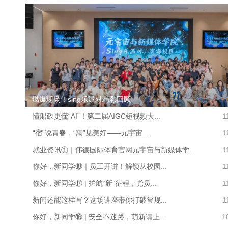
燃爆现场！sing乐派对精彩回顾
懂船政更懂“AI”！第二届AIGC短视频大...
1
“宿”说青春，“寓”见美好——元宇宙...
1
就业资讯①｜伟德国际体育官网元宇宙与新媒体学...
1
你好，新同学⑱｜员工开讲！解锁从校园...
1
你好，新同学⑰ | 护航“新”征程，党员...
1
新闻还能这样写？这场讲座带你打破常规...
1
你好，新同学⑯ | 安全不迷路，萌新请上...
1