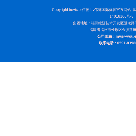
Copyright bevictor伟德-bv伟德国际体育官方网站 版权所有
14018106号-3
集团地址：福州经济技术开发区登龙路9
福建省福州市长乐区金滨路999
公司邮箱：mvs@ygu.ed
联系电话：0591-8398