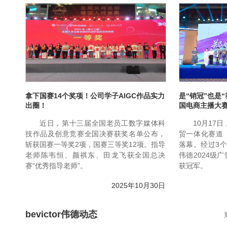
拿下国赛14个奖项！公司学子AIGC作品实力
是“销冠”也是“
出圈！
国电商主播大
近日，第十三届全国老员工数字媒体科
10月17
技作品及创意竞赛全国决赛获奖名单公布，
贸一体化赛道
斩获国赛一等奖2项，国赛三等奖12项。指导
落幕。经过3个月
老师陈韦恒、颜祺东、田龙飞获全国总决
伟德2024级
赛“优秀指导老师”。
获冠军。
2025年10月30日
bevictor伟德动态